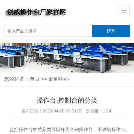
您的位置：
首页
>>
新闻中心
操作台,控制台的分类
发布日期：2022-04-28 09:51:53 浏览量：1336
监控操作台材质分类可以分为全钢操作台、不锈钢操作台、