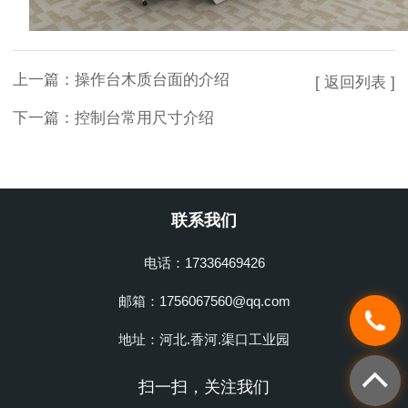
上一篇：
操作台木质台面的介绍
[ 返回列表 ]
下一篇：
控制台常用尺寸介绍
联系我们
电话：17336469426
邮箱：1756067560@qq.com
地址：河北.香河.渠口工业园
扫一扫，关注我们