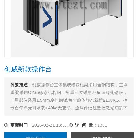
创威新款操作台
简要描述：
创威操作台主体集成模块框架采用全钢结构，主承
重梁采用Q235碳素结构钢，承重部位采用2.0mm冷扎钢板，
非重部位采用1.5mm冷扎钢板.每个舱体静态载荷≥100KG。控
制台每单元可承载≥40kg无变形。金属件经过数控激光切割下
料，数控折弯机**折弯成型，二氧化碳焊焊接后打磨光滑。表
面处理经酸洗磷化，喷砂后采用环氧树脂静电喷...
更新时间：
2026-02-21 13:55:40
访 问 量：
1361