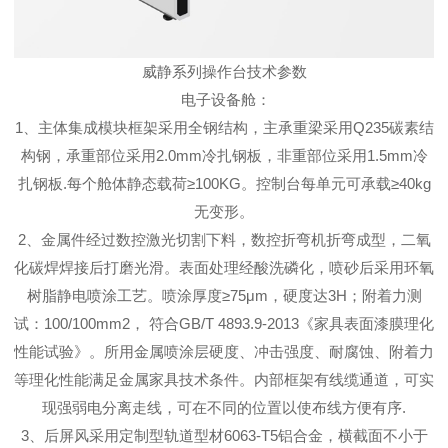
威静系列操作台技术参数
电子设备舱：
1、主体集成模块框架采用全钢结构，主承重梁采用Q235碳素结
构钢，承重部位采用2.0mm冷扎钢板，非重部位采用1.5mm冷
扎钢板.每个舱体静态载荷≥100KG。控制台每单元可承载≥40kg
无变形。
2、金属件经过数控激光切割下料，数控折弯机折弯成型，二氧
化碳焊焊接后打磨光滑。表面处理经酸洗磷化，喷砂后采用环氧
树脂静电喷涂工艺。喷涂厚度≥75μm，硬度达3H；附着力测
试：100/100mm2， 符合GB/T 4893.9-2013《家具表面漆膜理化
性能试验》。所用金属喷涂层硬度、冲击强度、耐腐蚀、附着力
等理化性能满足金属家具技术条件。内部框架有线缆通道，可实
现强弱电分离走线，可在不同的位置以使布线方便有序.
3、后屏风采用定制型轨道型材6063-T5铝合金，横截面不小于