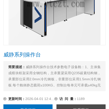
威静系列操作台
简要描述：
威静系列操作台技术参数电子设备舱：1、主体集
成模块框架采用全钢结构，主承重梁采用Q235碳素结构钢，
承重部位采用2.0mm冷扎钢板，非重部位采用1.5mm冷扎钢
板.每个舱体静态载荷≥100KG。控制台每单元可承载≥40kg无
变形。2、金属件经过数控激光切割下料，数控折弯机折弯成
型，二氧化碳焊焊接后打磨光滑。表面处理经酸...
更新时间：
2026-04-01 12:49:46
访 问 量：
1189