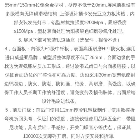
55mm*150mm拉铝合金型材，壁厚不低于2.0mm,屏风前板设有
多级横向无障碍滑槽结构. 上部设计插卡发光亚克力板沟槽，内
部安装发光灯带，铝型材抗拉强度≥200Mpa，屈服强度
≥150Mpa，型材表面处理为阳极银色细磨砂氧化处理。
5. 屏风下部可安装轨道插座（选配件，报价不含）
4，台面板：内部为E1级中纤板，表面高压耐磨HPL防火板,选用
进口威盛亚品牌，成型后整体厚度不低于26mm，台面边缘的手
枕边为聚氨酯材质加工形成，通过波浪式齿口与台面板链接，以
保证台面边位的平整性和可靠力度。边沿采用30mm宽聚氨酯封
边鸭嘴边，防火、防潮、防刻画、绝缘、高耐磨、高强度。以确
保工作人员长期工作的舒适度，避免疲劳及损伤肢体。台面后端
设计毛刷进线条。
5，前后门板：前后门使用1.2mm厚冷轧钢板制作，使用数控折
弯机折回头弯，保证门的强度，连接铰链使用品牌五金件，带阻
尼功能，具有质轻，手感好，开关门噪音小等优点，保证其
100000次无障碍开启。同时方便安装和拆卸.